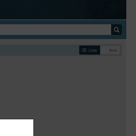
Liste
Kort