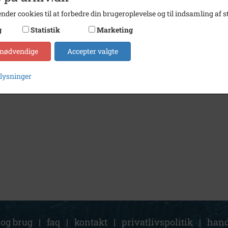
nder cookies til at forbedre din brugeroplevelse og til indsamling af st
g
Statistik
Marketing
 nødvendige
Accepter valgte
plysninger
 og brug
|
faq
|
kontakt
|
privatlivspolitik
|
hand