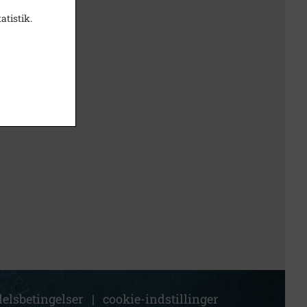
atistik.
elsbetingelser
|
cookie-indstillinger