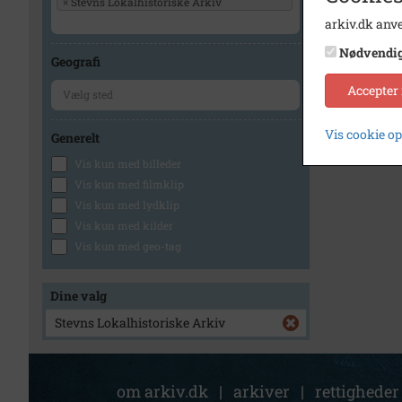
×
Stevns Lokalhistoriske Arkiv
arkiv.dk anve
Nødvendi
Geografi
Accepter
Vis cookie o
Generelt
Vis kun med billeder
Vis kun med filmklip
Vis kun med lydklip
Vis kun med kilder
Vis kun med geo-tag
Dine valg
Stevns Lokalhistoriske Arkiv
om arkiv.dk
|
arkiver
|
rettigheder