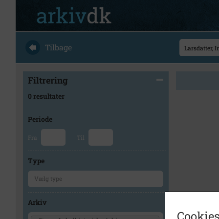
Tilbage
Filtrering
0 resultater
Periode
Fra
Til
Type
Arkiv
Cookies