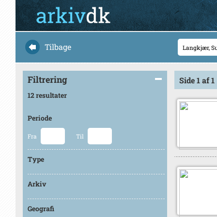
Tilbage
Filtrering
Side 1 af 1
12 resultater
Periode
Fra
Til
Type
Arkiv
Geografi