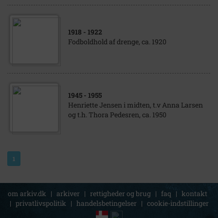
1918
- 1922
Fodboldhold af drenge, ca. 1920
1945
- 1955
Henriette Jensen i midten, t.v Anna Larsen
og t.h. Thora Pedesren, ca. 1950
1
om arkiv.dk
|
arkiver
|
rettigheder og brug
|
faq
|
kontakt
|
privatlivspolitik
|
handelsbetingelser
|
cookie-indstillinger