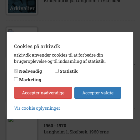
Briketfabrik på Langholm 1 i Skelbæk
1960
- 1970
Langholm 1, Skelbæk, 1960´erne
Cookies på arkiv.dk
arkiv.dk anvender cookies til at forbedre din
brugeroplevelse og til indsamling af statistik.
Nødvendig
Statistik
Marketing
1960
- 1970
Langholm 1, Skelbæk, 1960´erne
Accepter nødvendige
Accepter valgte
Vis cookie oplysninger
1960
- 1970
Langholm 1, Skelbæk, 1960´erne