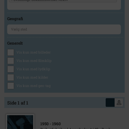
Geografi
Generelt
Vis kun med billeder
Vis kun med filmklip
Vis kun med lydklip
Vis kun med kilder
Vis kun med geo-tag
Side 1 af 1
1950
- 1960