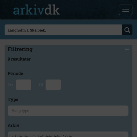
Filtrering
9 resultater
Periode
Fra
Til
Type
Arkiv
×
Svinninge Lokalhistoriske Arkiv