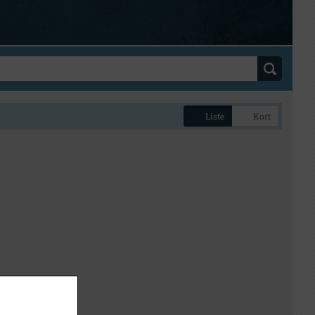
Liste
Kort