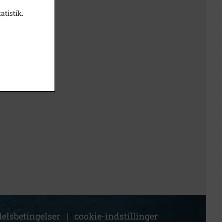
atistik.
elsbetingelser
|
cookie-indstillinger