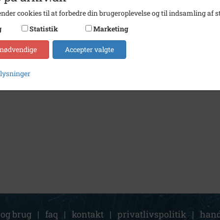
nder cookies til at forbedre din brugeroplevelse og til indsamling af st
g
Statistik
Marketing
 nødvendige
Accepter valgte
plysninger
 og brug
|
faq
|
kontakt
|
privatlivspolitik
|
hand