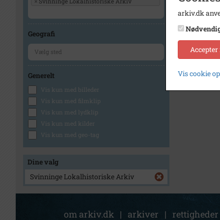
×
Svinninge Lokalhistoriske Arkiv
arkiv.dk anve
Nødvendi
Geografi
Accepter
Vis cookie o
Generelt
Vis kun med billeder
Vis kun med filmklip
Vis kun med lydklip
Vis kun med kilder
Vis kun med geo-tag
Dine valg
Svinninge Lokalhistoriske Arkiv
om arkiv.dk
|
arkiver
|
rettigheder