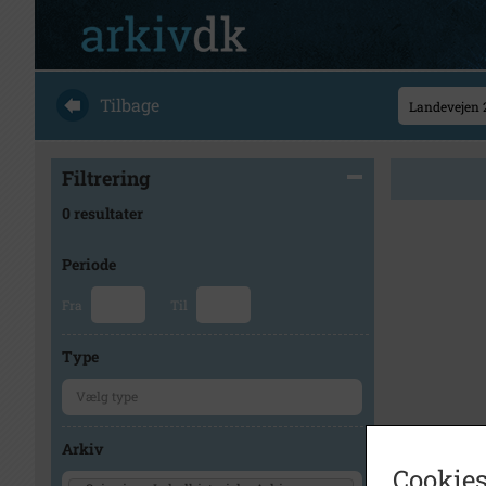
Tilbage
Filtrering
0 resultater
Periode
Fra
Til
Type
Arkiv
Cookies