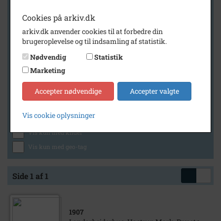
Cookies på arkiv.dk
arkiv.dk anvender cookies til at forbedre din
Geografi
brugeroplevelse og til indsamling af statistik.
Nødvendig
Statistik
Marketing
Generelt
Vis kun med billeder
Accepter nødvendige
Accepter valgte
Vis kun med filmklip
Vis cookie oplysninger
Vis kun med lydklip
Vis kun med kilder
Vis kun med geo-tag
Side 1 af 1
1907