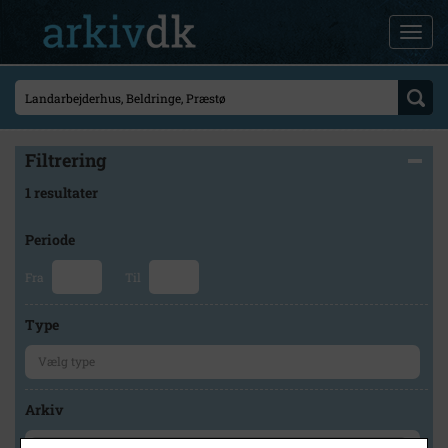
Filtrering
1 resultater
Periode
Fra
Til
Type
Arkiv
×
Præstø Lokalhistoriske Arkiv