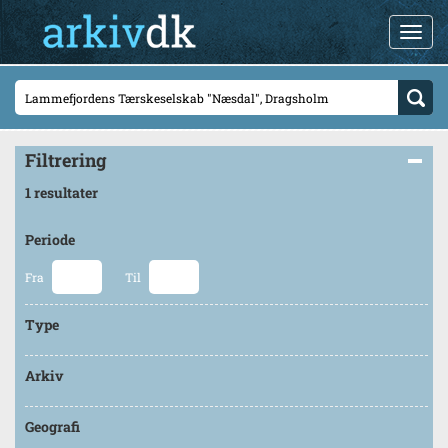
Filtrering
1 resultater
Periode
Fra
Til
Type
Arkiv
Geografi