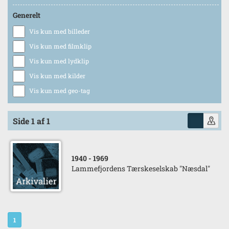
Generelt
Vis kun med billeder
Vis kun med filmklip
Vis kun med lydklip
Vis kun med kilder
Vis kun med geo-tag
Side 1 af 1
1940
- 1969
Lammefjordens Tærskeselskab "Næsdal"
1