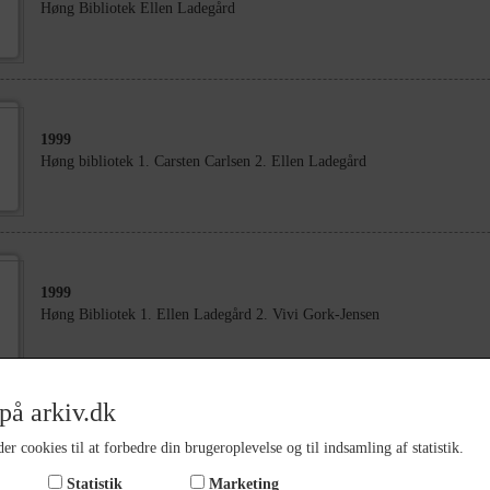
Høng Bibliotek Ellen Ladegård
1999
Høng bibliotek 1. Carsten Carlsen 2. Ellen Ladegård
1999
Høng Bibliotek 1. Ellen Ladegård 2. Vivi Gork-Jensen
på arkiv.dk
1999
er cookies til at forbedre din brugeroplevelse og til indsamling af statistik.
Høng bibliotek 1. Ellen Ladegård 2. Vivi Gork-Jensen
Statistik
Marketing