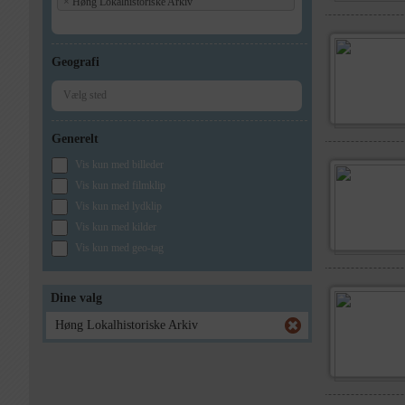
×
Høng Lokalhistoriske Arkiv
Geografi
Generelt
Vis kun med billeder
Vis kun med filmklip
Vis kun med lydklip
Vis kun med kilder
Vis kun med geo-tag
Dine valg
Høng Lokalhistoriske Arkiv