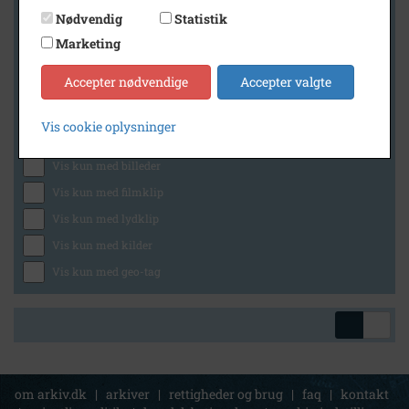
Nødvendig
Statistik
Marketing
Geografi
Accepter nødvendige
Accepter valgte
Vis cookie oplysninger
Generelt
Vis kun med billeder
Vis kun med filmklip
Vis kun med lydklip
Vis kun med kilder
Vis kun med geo-tag
om arkiv.dk
|
arkiver
|
rettigheder og brug
|
faq
|
kontakt