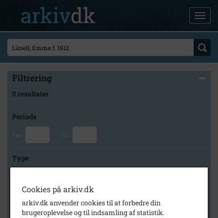
Filtrering
0 resultater
Periode
Fra
Til
Type
Cookies på arkiv.dk
Arkiv
arkiv.dk anvender cookies til at forbedre din
brugeroplevelse og til indsamling af statistik.
×
Slagelse Stads- og Lokalarkiv