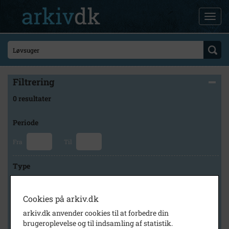
Filtrering
0 resultater
Periode
Fra
Til
Type
Cookies på arkiv.dk
Arkiv
arkiv.dk anvender cookies til at forbedre din
brugeroplevelse og til indsamling af statistik.
×
Stevns Lokalhistoriske Arkiv