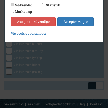
Nødvendig
Statistik
Marketing
Geografi
Accepter nødvendige
Accepter valgte
Vis cookie oplysninger
Generelt
Vis kun med billeder
Vis kun med filmklip
Vis kun med lydklip
Vis kun med kilder
Vis kun med geo-tag
om arkiv.dk
|
arkiver
|
rettigheder og brug
|
faq
|
kontakt