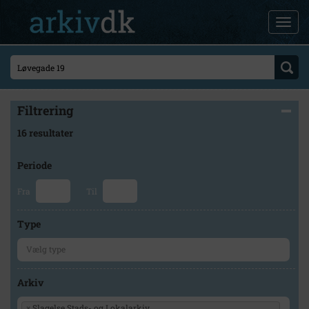
Filtrering
16 resultater
Periode
Fra
Til
Type
Arkiv
×
Slagelse Stads- og Lokalarkiv