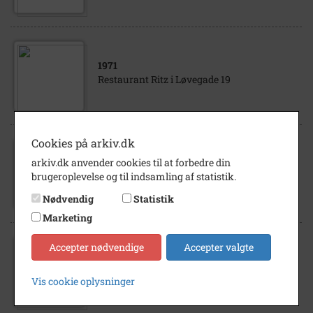
1971
Restaurant Ritz i Løvegade 19
Cookies på arkiv.dk
1971
arkiv.dk anvender cookies til at forbedre din
Antikvarboghandler Johan Rosenlykke
brugeroplevelse og til indsamling af statistik.
Løvegade 19
Nødvendig
Statistik
Marketing
Accepter nødvendige
Accepter valgte
1969
- 1975
J. Rosenlykke Løvegade 19
Vis cookie oplysninger