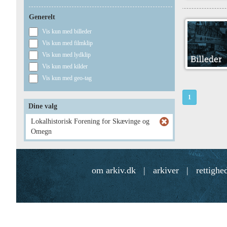
Generelt
Vis kun med billeder
Vis kun med filmklip
Vis kun med lydklip
Vis kun med kilder
Vis kun med geo-tag
1
Dine valg
Lokalhistorisk Forening for Skævinge og
Omegn
om arkiv.dk
|
arkiver
|
rettighe