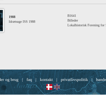
B1641
1988
Billeder
Idrætsuge ISS 1988
Lokalhistorisk Forening fo
der og brug
|
faq
|
kontakt
|
privatlivspolitik
|
hande