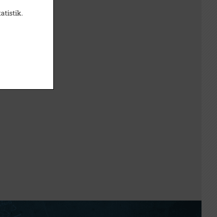
atistik.