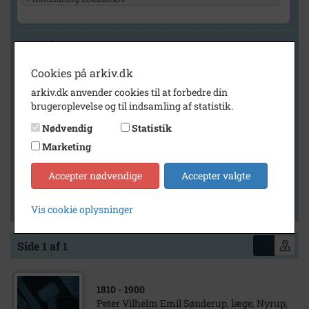
Geografi
Cookies på arkiv.dk
arkiv.dk anvender cookies til at forbedre din
Generelt
brugeroplevelse og til indsamling af statistik.
Vis kun med billeder
Nødvendig
Statistik
Vis kun med filmklip
Marketing
Vis kun med lydklip
Accepter nødvendige
Accepter valgte
Vis kun med kilder
Vis kun med geo-tag
Vis cookie oplysninger
Side 1 af 1
1810
- 1900
Peter Vilhelm Emil Sønderup, læge, Nyrup,