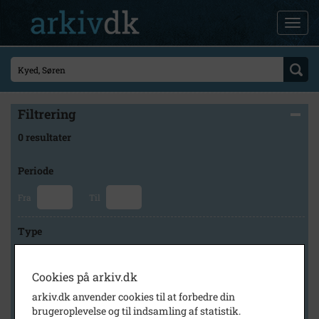
Filtrering
0 resultater
Periode
Fra
Til
Type
Cookies på arkiv.dk
Arkiv
arkiv.dk anvender cookies til at forbedre din
brugeroplevelse og til indsamling af statistik.
×
Holbæk-Arkiverne / Tølløse Lokalarkiv