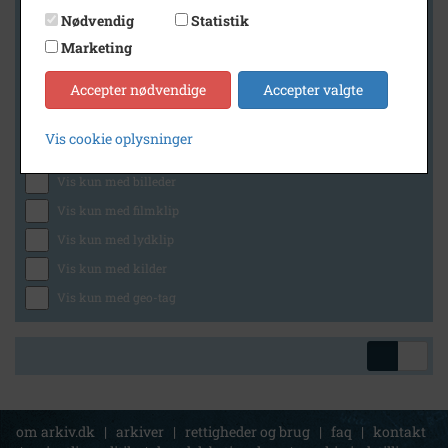
Nødvendig
Statistik
Marketing
Geografi
Accepter nødvendige
Accepter valgte
Vis cookie oplysninger
Generelt
Vis kun med billeder
Vis kun med filmklip
Vis kun med lydklip
Vis kun med kilder
Vis kun med geo-tag
om arkiv.dk
|
arkiver
|
rettigheder og brug
|
faq
|
kontakt