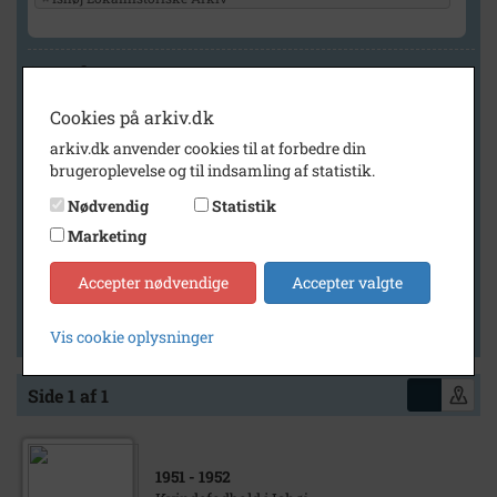
Geografi
Cookies på arkiv.dk
arkiv.dk anvender cookies til at forbedre din
Generelt
brugeroplevelse og til indsamling af statistik.
Vis kun med billeder
Nødvendig
Statistik
Vis kun med filmklip
Marketing
Vis kun med lydklip
Accepter nødvendige
Accepter valgte
Vis kun med kilder
Vis kun med geo-tag
Vis cookie oplysninger
Side 1 af 1
1951
- 1952