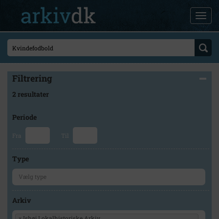
Filtrering
2 resultater
Periode
Fra
Til
Type
Arkiv
×
Ishøj Lokalhistoriske Arkiv