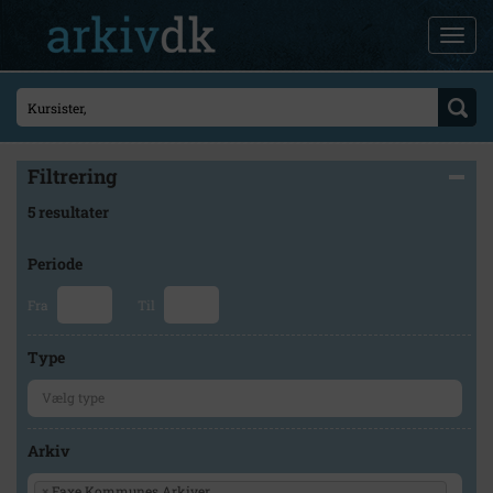
Filtrering
5 resultater
Periode
Fra
Til
Type
Arkiv
×
Faxe Kommunes Arkiver