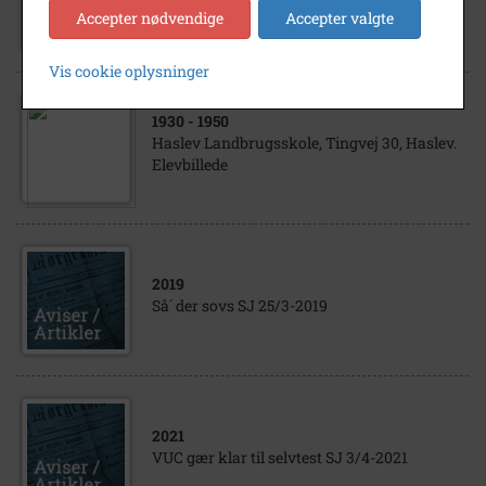
Kursister på Æblely, Faxe Ladeplads
Accepter nødvendige
Accepter valgte
Vis cookie oplysninger
1930
- 1950
Haslev Landbrugsskole, Tingvej 30, Haslev.
Elevbillede
2019
Så´ der sovs SJ 25/3-2019
2021
VUC gær klar til selvtest SJ 3/4-2021