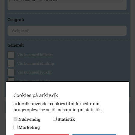
Geografi
Generelt
Vis kun med billeder
Vis kun med filmklip
Vis kun med lydklip
Vis kun med kilder
Vis kun med geo-tag
Cookies på arkiv.dk
arkiv.dk anvender cookies til at forbedre din
Side 1 af 1
brugeroplevelse og til indsamling af statistik.
Nødvendig
Statistik
Marketing
1938
- 1950