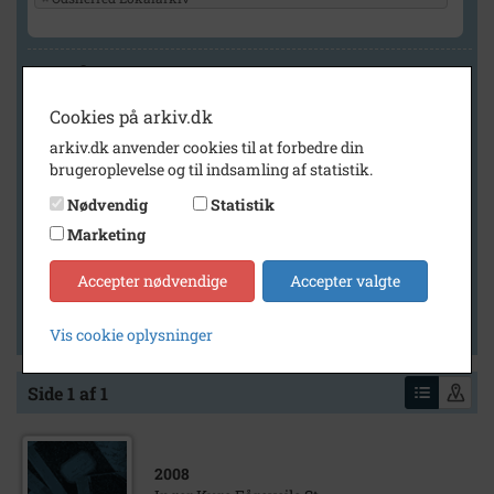
Geografi
Cookies på arkiv.dk
arkiv.dk anvender cookies til at forbedre din
Generelt
brugeroplevelse og til indsamling af statistik.
Vis kun med billeder
Nødvendig
Statistik
Vis kun med filmklip
Marketing
Vis kun med lydklip
Accepter nødvendige
Accepter valgte
Vis kun med kilder
Vis kun med geo-tag
Vis cookie oplysninger
Side 1 af 1
2008