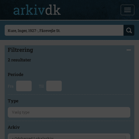
Filtrering
2 resultater
Periode
Fra
Til
Type
Arkiv
×
Odsherred Lokalarkiv