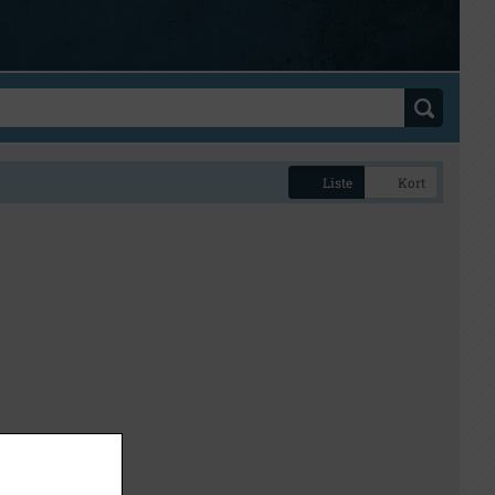
Liste
Kort