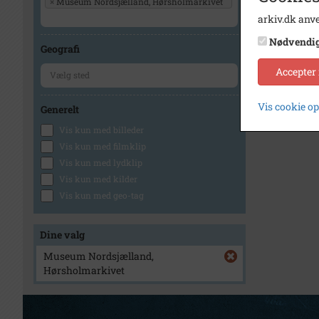
×
Museum Nordsjælland, Hørsholmarkivet
arkiv.dk anve
Nødvendi
Geografi
Accepter
Vis cookie o
Generelt
Vis kun med billeder
Vis kun med filmklip
Vis kun med lydklip
Vis kun med kilder
Vis kun med geo-tag
Dine valg
Museum Nordsjælland,
Hørsholmarkivet