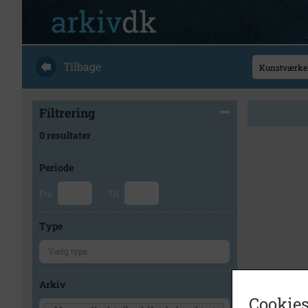
Tilbage
Filtrering
0 resultater
Periode
Fra
Til
Type
Arkiv
Cookies