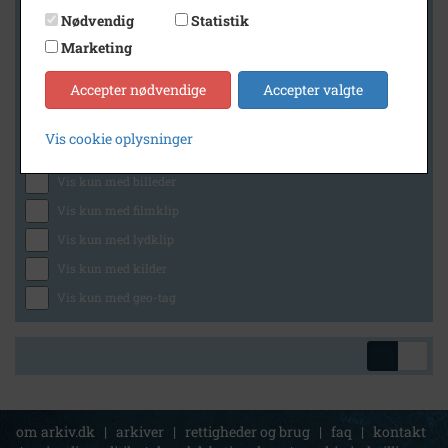
Nødvendig
Statistik
Marketing
Geografi
Accepter nødvendige
Accepter valgte
Vis cookie oplysninger
Generelt
Vis kun med billeder
Vis kun med filmklip
Vis kun med lydklip
Vis kun med kilder
Vis kun med geo-tag
om arkiv.dk
|
arkiver
|
rettigheder og brug
|
faq
|
kontakt