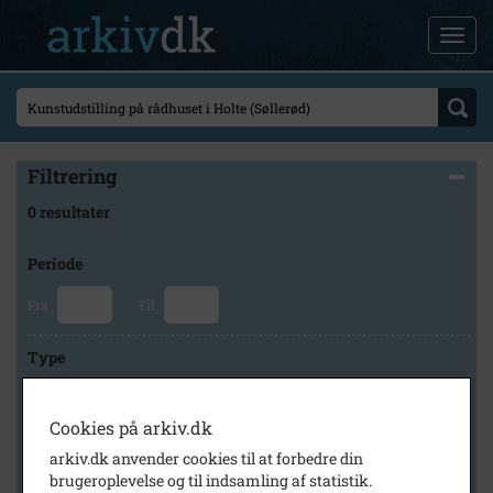
Filtrering
0 resultater
Periode
Fra
Til
Type
Cookies på arkiv.dk
Arkiv
arkiv.dk anvender cookies til at forbedre din
brugeroplevelse og til indsamling af statistik.
×
Lokalarkivet Alsønderup -Tjæreby