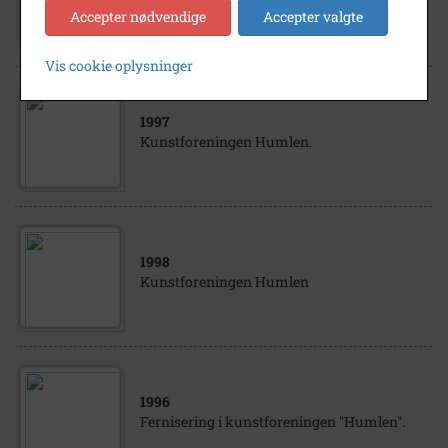
Kunstforeningen "Humlen".
Accepter nødvendige
Accepter valgte
Vis cookie oplysninger
1997
Kunstforeningen Humlen.
1998
Kunstforeningen Humlen
1996
Fernisering i kunstforeningen "Humlen".