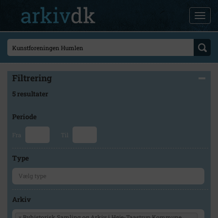
Filtrering
5 resultater
Periode
Fra
Til
Type
Arkiv
×
Byhistorisk Samling og Arkiv i Høje-Taastrup Kommune