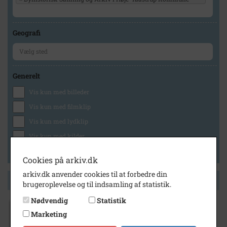
Geografi
Generelt
Vis kun med billeder
Vis kun med filmklip
Vis kun med lydklip
Vis kun med kilder
Vis kun med geo-tag
Cookies på arkiv.dk
arkiv.dk anvender cookies til at forbedre din
Side 1 af 1
brugeroplevelse og til indsamling af statistik.
Nødvendig
Statistik
Marketing
1997