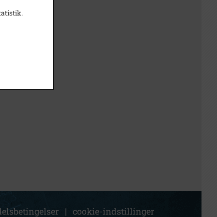
atistik.
elsbetingelser
|
cookie-indstillinger