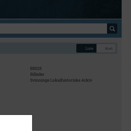
Liste
Kort
B5025
Billeder
Svinninge Lokalhistoriske Arkiv