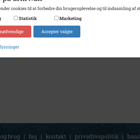
nder cookies til at forbedre din brugeroplevelse og til indsamling af st
g
Statistik
Marketing
 nødvendige
Accepter valgte
plysninger
 og brug
|
faq
|
kontakt
|
privatlivspolitik
|
hand