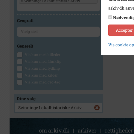
×
Svinninge Lokalhistoriske Arkiv
arkiv.dk anve
Nødvendi
Geografi
Accepter
Vis cookie o
Generelt
Vis kun med billeder
Vis kun med filmklip
Vis kun med lydklip
Vis kun med kilder
Vis kun med geo-tag
Dine valg
Svinninge Lokalhistoriske Arkiv
om arkiv.dk
|
arkiver
|
rettigheder