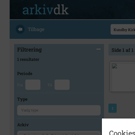
Tilbage
Filtrering
Side 1 af 1
1 resultater
Periode
Fra
Til
Type
1
Arkiv
Cookies