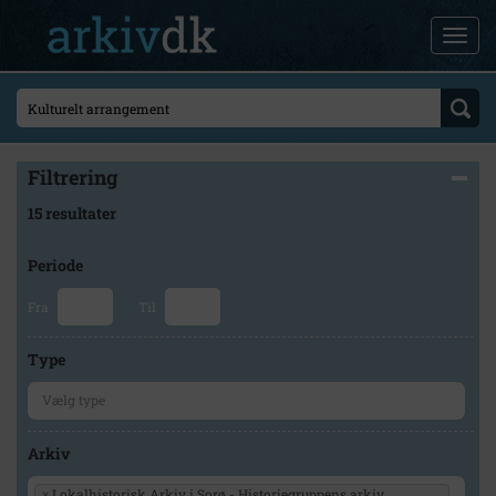
Filtrering
15 resultater
Periode
Fra
Til
Type
Arkiv
×
Lokalhistorisk Arkiv i Sorø - Historiegruppens arkiv