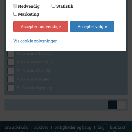
Nødvendig
Statistik
Marketing
Geografi
Accepter nødvendige
Accepter valgte
Vis cookie oplysninger
Generelt
Vis kun med billeder
Vis kun med filmklip
Vis kun med lydklip
Vis kun med kilder
Vis kun med geo-tag
om arkiv.dk
|
arkiver
|
rettigheder og brug
|
faq
|
kontakt