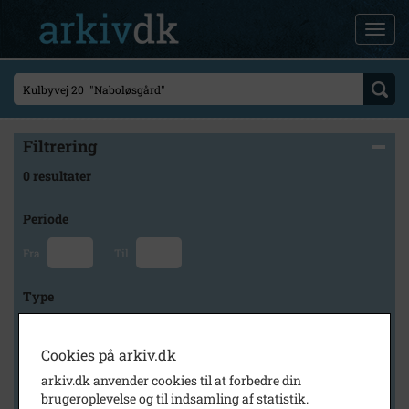
Filtrering
0 resultater
Periode
Fra
Til
Type
Cookies på arkiv.dk
Arkiv
arkiv.dk anvender cookies til at forbedre din
brugeroplevelse og til indsamling af statistik.
×
Høng Lokalhistoriske Arkiv