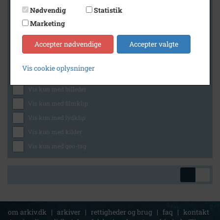
Nødvendig
Statistik
Marketing
Geografi
Accepter nødvendige
Accepter valgte
Vis cookie oplysninger
Generelt
Vis kun med billeder
Vis kun med filmklip
Vis kun med lydklip
Vis kun med kilder
Vis kun med geo-tag
om arkiv.dk
|
arkiver
|
rettigheder og brug
|
faq
|
kontakt