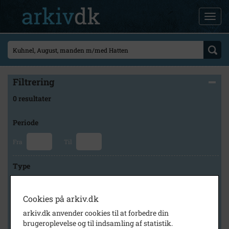
Filtrering
0 resultater
Periode
Fra
Til
Type
Cookies på arkiv.dk
Arkiv
arkiv.dk anvender cookies til at forbedre din
brugeroplevelse og til indsamling af statistik.
×
Stevns Lokalhistoriske Arkiv