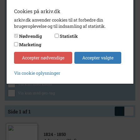
Cookies på arkiv.dk
arkiv.dk anvender cookies til at forbedre din
Geografi
brugeroplevelse og til indsamling af statistik.
Nødvendig
Statistik
Marketing
Generelt
Vis kun med billeder
Accepter nødvendige
Accepter valgte
Vis kun med filmklip
Vis cookie oplysninger
Vis kun med lydklip
Vis kun med kilder
Vis kun med geo-tag
Side 1 af 1
1824
- 1850