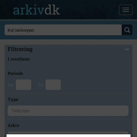
Filtrering
1 resultater
Periode
Fra
Til
Type
Arkiv
×
Historisk Arkiv Dragør