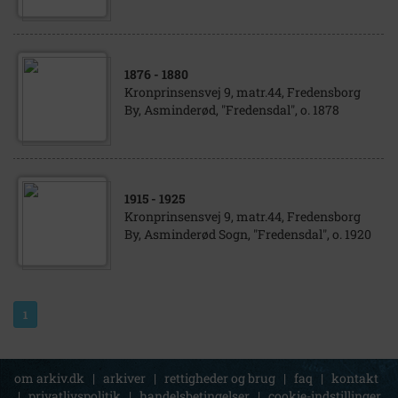
1876
- 1880
Kronprinsensvej 9, matr.44, Fredensborg
By, Asminderød, "Fredensdal", o. 1878
1915
- 1925
Kronprinsensvej 9, matr.44, Fredensborg
By, Asminderød Sogn, "Fredensdal", o. 1920
1
om arkiv.dk
|
arkiver
|
rettigheder og brug
|
faq
|
kontakt
|
privatlivspolitik
|
handelsbetingelser
|
cookie-indstillinger