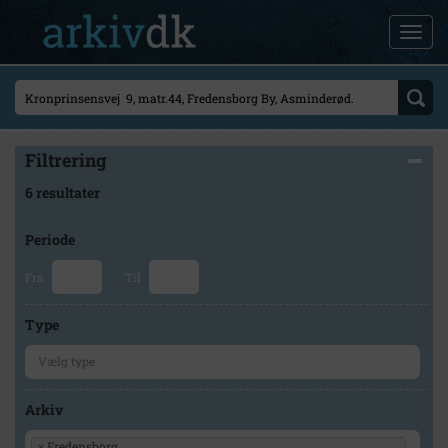
Filtrering
6 resultater
Periode
Fra
Til
Type
Arkiv
×
Fredensborg