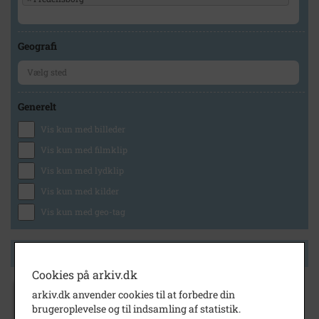
Geografi
Generelt
Vis kun med billeder
Vis kun med filmklip
Vis kun med lydklip
Vis kun med kilder
Vis kun med geo-tag
Side 1 af 1
Cookies på arkiv.dk
arkiv.dk anvender cookies til at forbedre din
1970
- 1974
brugeroplevelse og til indsamling af statistik.
Kronprinsensvej 9, matr.44, Fredensborg