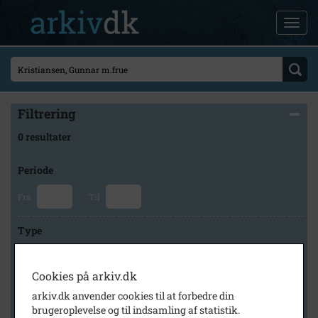
Filtrering
0 resultater
Periode
Fra
Til
Type
Cookies på arkiv.dk
Arkiv
arkiv.dk anvender cookies til at forbedre din
brugeroplevelse og til indsamling af statistik.
×
Lokalarkivet Alsønderup -Tjæreby