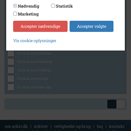
Nødvendig
Statistik
Marketing
Geografi
Accepter nødvendige
Accepter valgte
Vis cookie oplysninger
Generelt
Vis kun med billeder
Vis kun med filmklip
Vis kun med lydklip
Vis kun med kilder
Vis kun med geo-tag
om arkiv.dk
|
arkiver
|
rettigheder og brug
|
faq
|
kontakt