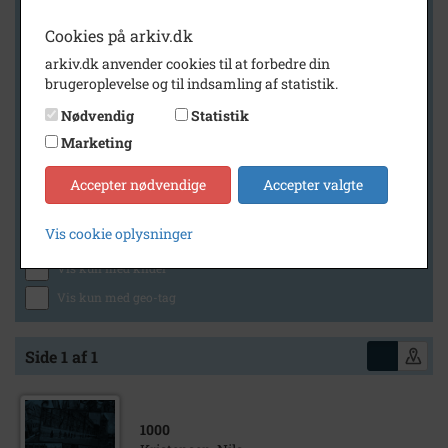
Cookies på arkiv.dk
arkiv.dk anvender cookies til at forbedre din
Geografi
brugeroplevelse og til indsamling af statistik.
Nødvendig
Statistik
Marketing
Generelt
Vis kun med billeder
Accepter nødvendige
Accepter valgte
Vis kun med filmklip
Vis cookie oplysninger
Vis kun med lydklip
Vis kun med kilder
Vis kun med geo-tag
Side 1 af 1
1000