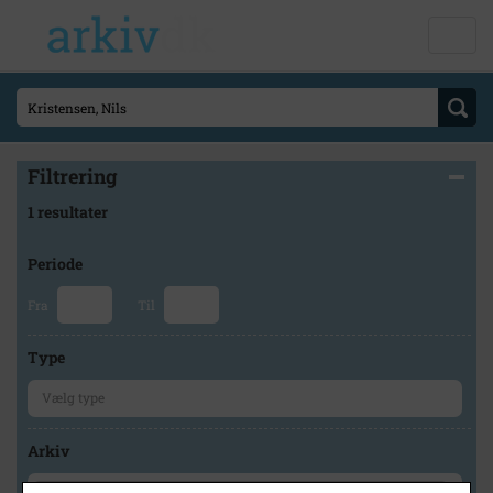
Filtrering
1 resultater
Periode
Fra
Til
Type
Arkiv
×
Høng Lokalhistoriske Arkiv