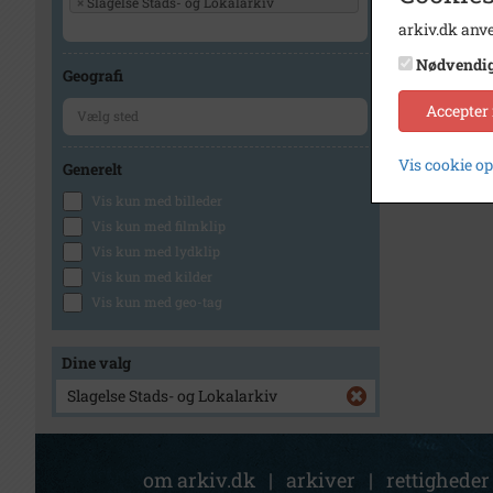
×
Slagelse Stads- og Lokalarkiv
arkiv.dk anve
Nødvendi
Geografi
Accepter
Vis cookie o
Generelt
Vis kun med billeder
Vis kun med filmklip
Vis kun med lydklip
Vis kun med kilder
Vis kun med geo-tag
Dine valg
Slagelse Stads- og Lokalarkiv
om arkiv.dk
|
arkiver
|
rettigheder