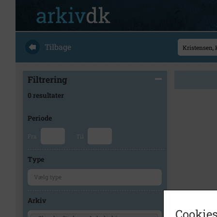
Tilbage
Filtrering
0 resultater
Periode
Fra
Til
Type
Arkiv
Cookies