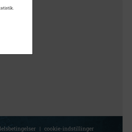
atistik.
elsbetingelser
|
cookie-indstillinger