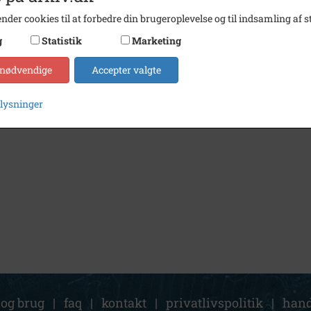
nder cookies til at forbedre din brugeroplevelse og til indsamling af st
g
Statistik
Marketing
 nødvendige
Accepter valgte
plysninger
 og brug
|
faq
|
kontakt
|
privatlivspolitik
|
hand