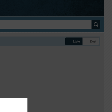
Liste
Kort