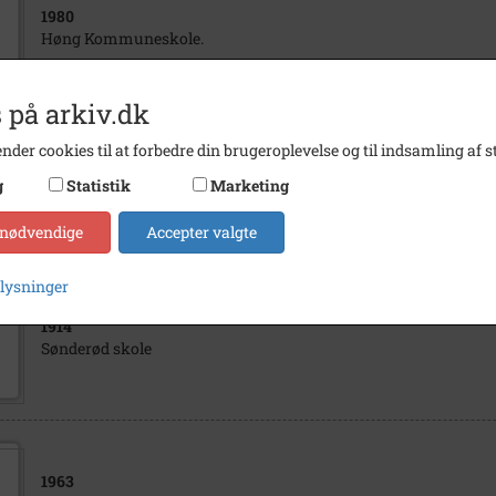
1980
Høng Kommuneskole.
 på arkiv.dk
nder cookies til at forbedre din brugeroplevelse og til indsamling af st
1984
g
Statistik
Marketing
Sæby-Hallenslev Friskole 2. Klasse
 nødvendige
Accepter valgte
plysninger
1914
Sønderød skole
1963