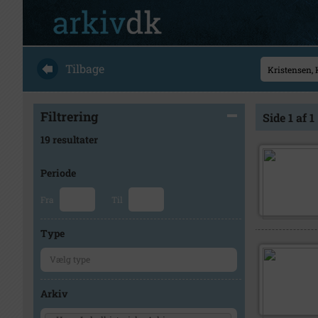
Tilbage
Filtrering
Side 1 af 1
19 resultater
Periode
Fra
Til
Type
Arkiv