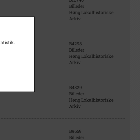
Billeder
Høng Lokalhistoriske
Arkiv
atistik.
B4298
Billeder
Høng Lokalhistoriske
Arkiv
B4829
Billeder
Høng Lokalhistoriske
Arkiv
B9659
Billeder