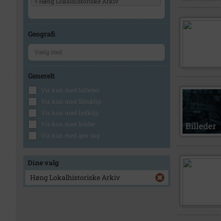
×
Høng Lokalhistoriske Arkiv
Geografi
Generelt
Vis kun med billeder
Vis kun med filmklip
Vis kun med lydklip
Vis kun med kilder
Vis kun med geo-tag
Dine valg
Høng Lokalhistoriske Arkiv