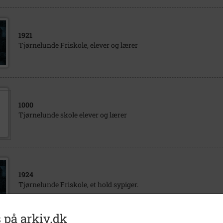
1921
Tjørnelunde Friskole, elever og lærer
1000
Tjørnelunde skole elever og lærer
1924
Tjørnelunde Friskole, et hold sypiger.
 på arkiv.dk