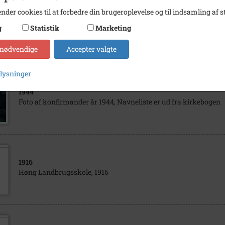
nder cookies til at forbedre din brugeroplevelse og til indsamling af st
1943
g
Statistik
Marketing
Elevfoto Ørslev skole 1943
 nødvendige
Accepter valgte
plysninger
1944
Foto af konfirmander år 1944, Navneliste er ud fra kirkebogen
1916
Høng Landbrugsskole, 1916