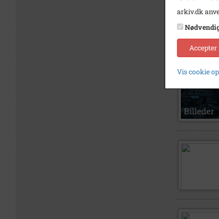
arkiv.dk anve
Nødvendi
Accepter
Vis cookie o