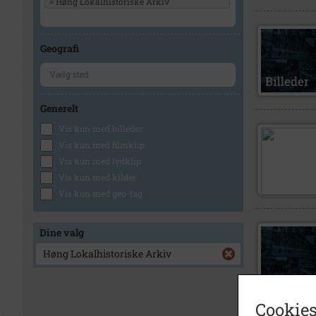
×
Høng Lokalhistoriske Arkiv
Geografi
Generelt
Vis kun med billeder
Vis kun med filmklip
Vis kun med lydklip
Vis kun med kilder
Vis kun med geo-tag
Dine valg
Høng Lokalhistoriske Arkiv
Cookies