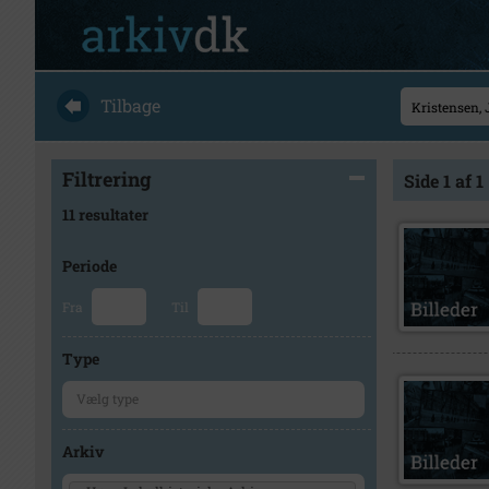
Tilbage
Filtrering
Side 1 af 1
11 resultater
Periode
Fra
Til
Type
Arkiv