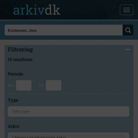
Filtrering
10 resultater
Periode
Fra
Til
Type
Arkiv
×
Stevns Lokalhistoriske Arkiv