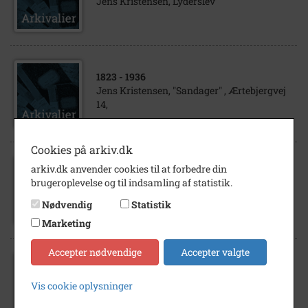
Jens Kristensen, Lyderslev
1823
- 1936
Jens Kristensen, "Sandager" , Ærtebjergvej
14,
Cookies på arkiv.dk
arkiv.dk anvender cookies til at forbedre din
1910
- 1940
brugeroplevelse og til indsamling af statistik.
Jens Kristensen, Egemose, Lyderslev
Nødvendig
Statistik
Marketing
Accepter nødvendige
Accepter valgte
1892
- 1960
Diplom til Jens Kristensen, "Sandager"
Vis cookie oplysninger
Ærtebjergvej 14 Lyderslev 4660 Store
Heddinge