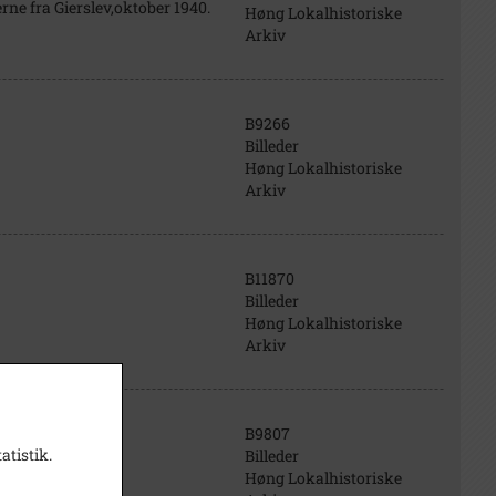
ne fra Gierslev,oktober 1940.
Høng Lokalhistoriske
Arkiv
B9266
Billeder
Høng Lokalhistoriske
Arkiv
B11870
Billeder
Høng Lokalhistoriske
Arkiv
B9807
atistik.
Billeder
Høng Lokalhistoriske