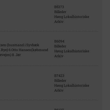
B5373
Billeder
Høng Lokalhistoriske
Arkiv
B6094
riksen (husmand i Syvbæk
Billeder
 J.Rye) 6.Otto Hansen(købmand
Høng Lokalhistoriske
vejen) 8. Jør
Arkiv
B7423
Billeder
Høng Lokalhistoriske
Arkiv
B6127