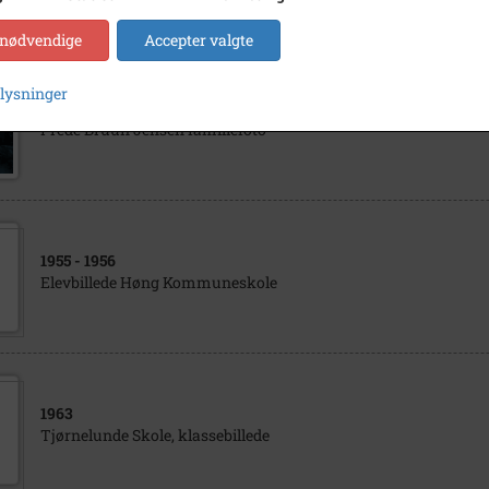
 nødvendige
Accepter valgte
plysninger
1950
- 1955
Frede Bruun Jensen familiefoto
1955
- 1956
Elevbillede Høng Kommuneskole
1963
Tjørnelunde Skole, klassebillede