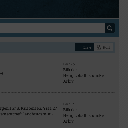
Liste
Kort
B4725
Billeder
rd
Høng Lokalhistoriske
Arkiv
B4712
ørgen 1 år 3. Kristensen, Yrsa 27
Billeder
rtementchef i landbrugsmini-
Høng Lokalhistoriske
Arkiv