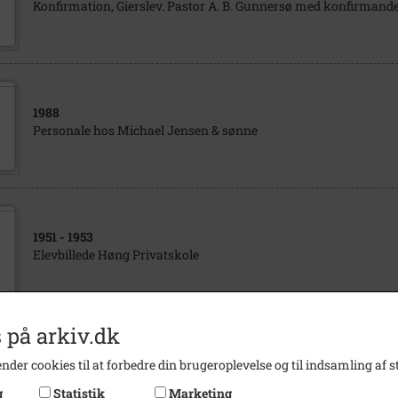
Konfirmation, Gierslev. Pastor A. B. Gunnersø med konfirmander
1988
Personale hos Michael Jensen & sønne
1951
- 1953
Elevbillede Høng Privatskole
 på arkiv.dk
2002
- 2005
nder cookies til at forbedre din brugeroplevelse og til indsamling af st
Høng Kommunalbestyrelse
g
Statistik
Marketing