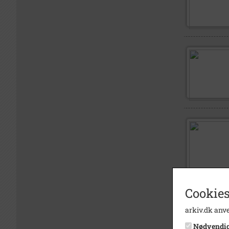
Cookies
arkiv.dk anve
Nødvendi