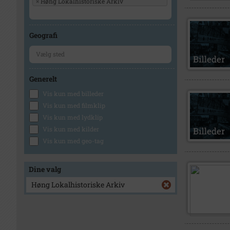
×
Høng Lokalhistoriske Arkiv
Geografi
Generelt
Vis kun med billeder
Vis kun med filmklip
Vis kun med lydklip
Vis kun med kilder
Vis kun med geo-tag
Dine valg
Høng Lokalhistoriske Arkiv