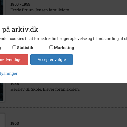
1950
- 1955
Frede Bruun Jensen familiefoto
 på arkiv.dk
nder cookies til at forbedre din brugeroplevelse og til indsamling af st
1994
- 1995
g
Statistik
Marketing
Pia Dam åbner Blomsterdammen
 nødvendige
Accepter valgte
plysninger
1935
Herslev Gl. Skole. Elever foran skolen.
1963