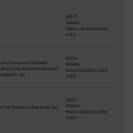
B5373
Billeder
Høng Lokalhistoriske
Arkiv
B6094
riksen (husmand i Syvbæk
Billeder
 J.Rye) 6.Otto Hansen(købmand
Høng Lokalhistoriske
vejen) 8. Jør
Arkiv
B6127
Billeder
vi ved desværre ikke hvem der
Høng Lokalhistoriske
Arkiv