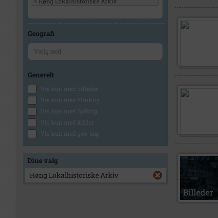
×
Høng Lokalhistoriske Arkiv
Geografi
Generelt
Vis kun med billeder
Vis kun med filmklip
Vis kun med lydklip
Vis kun med kilder
Vis kun med geo-tag
Dine valg
Høng Lokalhistoriske Arkiv