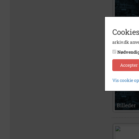
Cookies
arkiv.dk anve
Nødvendi
Accepter
Vis cookie o