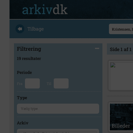
Tilbage
Filtrering
Side 1 af 1
19 resultater
Periode
Fra
Til
Type
Arkiv