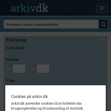
Filtrering
0 resultater
Periode
Fra
Til
Type
Cookies på arkiv.dk
Arkiv
arkiv.dk anvender cookies til at forbedre din
brugeroplevelse og til indsamling af statistik.
×
Høng Lokalhistoriske Arkiv