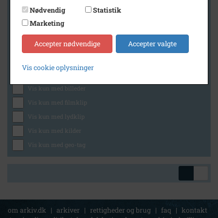
Nødvendig
Statistik
Marketing
Geografi
Accepter nødvendige
Accepter valgte
Vis cookie oplysninger
Generelt
Vis kun med billeder
Vis kun med filmklip
Vis kun med lydklip
Vis kun med kilder
Vis kun med geo-tag
om arkiv.dk
|
arkiver
|
rettigheder og brug
|
faq
|
kontakt