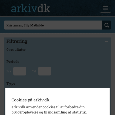
Filtrering
0 resultater
Periode
Fra
Til
Type
Cookies på arkiv.dk
Arkiv
arkiv.dk anvender cookies til at forbedre din
brugeroplevelse og til indsamling af statistik.
×
Holbæk-Arkiverne / Tølløse Lokalarkiv