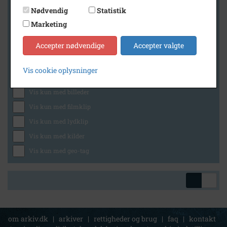
Nødvendig
Statistik
Marketing
Geografi
Accepter nødvendige
Accepter valgte
Vis cookie oplysninger
Generelt
Vis kun med billeder
Vis kun med filmklip
Vis kun med lydklip
Vis kun med kilder
Vis kun med geo-tag
om arkiv.dk
|
arkiver
|
rettigheder og brug
|
faq
|
kontakt