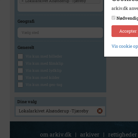
×
Lokalarkivet Alsønderup -Tjæreby
arkiv.dk anve
Nødvendi
Geografi
Accepter
Vis cookie o
Generelt
Vis kun med billeder
Vis kun med filmklip
Vis kun med lydklip
Vis kun med kilder
Vis kun med geo-tag
Dine valg
Lokalarkivet Alsønderup -Tjæreby
om arkiv.dk
|
arkiver
|
rettigheder