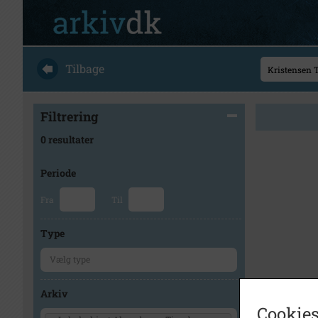
Tilbage
Filtrering
0 resultater
Periode
Fra
Til
Type
Arkiv
Cookies