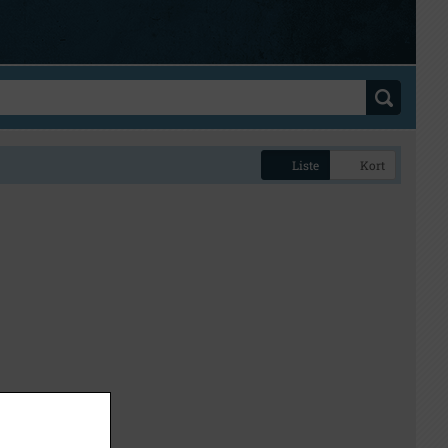
Liste
Kort