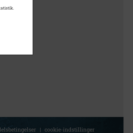
atistik.
elsbetingelser
|
cookie-indstillinger