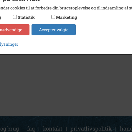
nder cookies til at forbedre din brugeroplevelse og til indsamling af st
g
Statistik
Marketing
 nødvendige
Accepter valgte
plysninger
 og brug
|
faq
|
kontakt
|
privatlivspolitik
|
hand