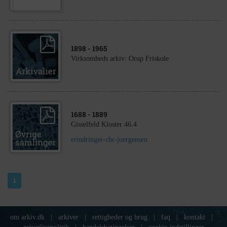
1898
- 1965
Virksomheds arkiv: Orup Friskole
1688
- 1889
Gisselfeld Kloster 46.4
erindringer-chr-joergensen
1
om arkiv.dk
|
arkiver
|
rettigheder og brug
|
faq
|
kontakt
|