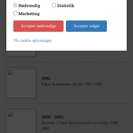
Konstituerende byrådsmøde i Faxe.
Nødvendig
Statistik
Marketing
Accepter nødvendige
Accepter valgte
1970
- 1976
Vis cookie oplysninger
Specialværkstedet, Torvegade 34, Fakse
1982
Fakse Kommunes Byråd 1982-1986
1998
- 2002
Byrådet i Fakse (kommunalbestyrelsen) 1998-
2002