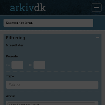
Filtrering
6 resultater
Periode
Fra
Til
Type
Arkiv
×
Faxe Kommunes Arkiver