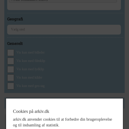
Geografi
Generelt
Vis kun med billeder
Vis kun med filmklip
Vis kun med lydklip
Vis kun med kilder
Vis kun med geo-tag
Side 1 af 1
Cookies på arkiv.dk
arkiv.dk anvender cookies til at forbedre din brugeroplevelse
1997
og til indsamling af statistik.