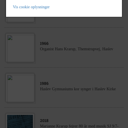
1973
Vis cookie oplysninger
Musikundervisning på Haslev Gymnasium
1966
Organist Hans Krarup, Themstrupvej, Haslev
1986
Haslev Gymnasiums kor synger i Haslev Kirke
2018
Marianne Krarup fejrer 80 år med musik SJ 9/7-