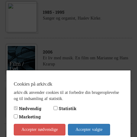
1985
- 1995
Sanger og organist, Haslev Kirke.
2006
Et liv med musik. En film om Marianne og Hans
Krarup
Cookies på arkiv.dk
1989
arkiv.dk anvender cookies til at forbedre din brugeroplevelse
Reception i Rådhusets kantine for et ungarsk
og til indsamling af statistik.
gymnasiekor. Vært: Ib Nordahl Pedersen
Nødvendig
Statistik
(stående) ved forreste bord ses Hans...
Marketing
Accepter nødvendige
Accepter valgte