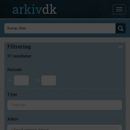
Filtrering
37 resultater
Periode
Fra
Til
Type
Arkiv
×
Faxe Kommunes Arkiver