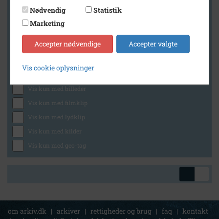
Nødvendig
Statistik
Marketing
Geografi
Accepter nødvendige
Accepter valgte
Vis cookie oplysninger
Generelt
Vis kun med billeder
Vis kun med filmklip
Vis kun med lydklip
Vis kun med kilder
Vis kun med geo-tag
om arkiv.dk
|
arkiver
|
rettigheder og brug
|
faq
|
kontakt