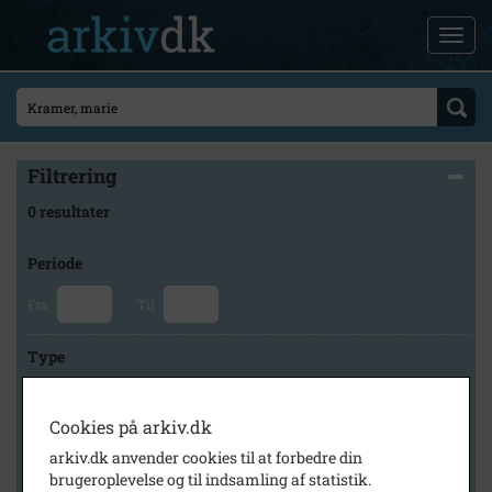
Filtrering
0 resultater
Periode
Fra
Til
Type
Cookies på arkiv.dk
Arkiv
arkiv.dk anvender cookies til at forbedre din
brugeroplevelse og til indsamling af statistik.
×
Faxe Kommunes Arkiver