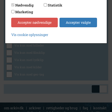
Nødvendig
Statistik
Marketing
Geografi
Accepter nødvendige
Accepter valgte
Vis cookie oplysninger
Generelt
Vis kun med billeder
Vis kun med filmklip
Vis kun med lydklip
Vis kun med kilder
Vis kun med geo-tag
om arkiv.dk
|
arkiver
|
rettigheder og brug
|
faq
|
kontakt