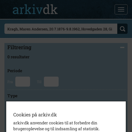
Filtrering
0 resultater
Periode
Fra
Til
Type
Cookies på arkiv.dk
Arkiv
arkiv.dk anvender cookies til at forbedre din
brugeroplevelse og til indsamling af statistik.
×
Svinninge Lokalhistoriske Arkiv