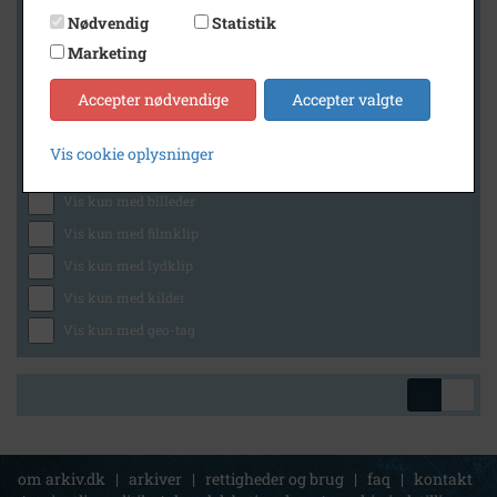
Nødvendig
Statistik
Marketing
Geografi
Accepter nødvendige
Accepter valgte
Vis cookie oplysninger
Generelt
Vis kun med billeder
Vis kun med filmklip
Vis kun med lydklip
Vis kun med kilder
Vis kun med geo-tag
om arkiv.dk
|
arkiver
|
rettigheder og brug
|
faq
|
kontakt