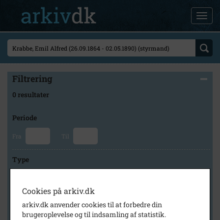
Filtrering
0 resultater
Periode
Fra
Til
Type
Cookies på arkiv.dk
Arkiv
arkiv.dk anvender cookies til at forbedre din
brugeroplevelse og til indsamling af statistik.
×
Historisk Arkiv Dragør