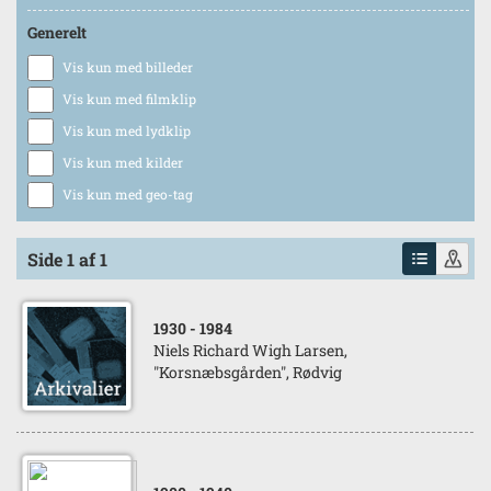
Generelt
Vis kun med billeder
Vis kun med filmklip
Vis kun med lydklip
Vis kun med kilder
Vis kun med geo-tag
Side 1 af 1
1930
- 1984
Niels Richard Wigh Larsen,
"Korsnæbsgården", Rødvig