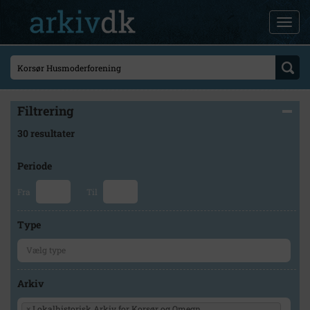
Filtrering
30 resultater
Periode
Fra
Til
Type
Arkiv
×
Lokalhistorisk Arkiv for Korsør og Omegn