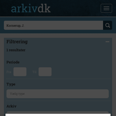
Filtrering
1 resultater
Periode
Fra
Til
Type
Arkiv
×
Stevns Lokalhistoriske Arkiv