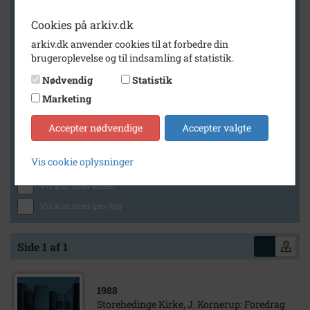
Cookies på arkiv.dk
arkiv.dk anvender cookies til at forbedre din
Geografi
brugeroplevelse og til indsamling af statistik.
Nødvendig
Statistik
Marketing
Generelt
Vis kun med billeder
Accepter nødvendige
Accepter valgte
Vis kun med filmklip
Vis cookie oplysninger
Vis kun med lydklip
Vis kun med kilder
Vis kun med geo-tag
Side 1 af 1
1988
Storehedinge Kirke, J. Kornerup: Foredrag