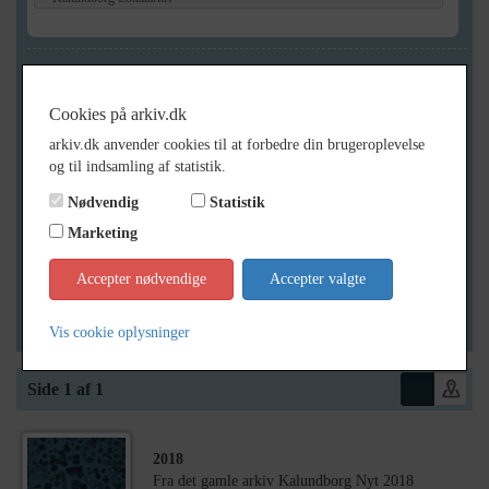
Geografi
Cookies på arkiv.dk
arkiv.dk anvender cookies til at forbedre din brugeroplevelse
Generelt
og til indsamling af statistik.
Vis kun med billeder
Nødvendig
Statistik
Vis kun med filmklip
Marketing
Vis kun med lydklip
Accepter nødvendige
Accepter valgte
Vis kun med kilder
Vis kun med geo-tag
Vis cookie oplysninger
Side 1 af 1
2018
Fra det gamle arkiv Kalundborg Nyt 2018