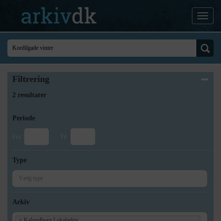
Filtrering
2 resultater
Periode
Fra
Til
Type
Arkiv
×
Kalundborg Lokalarkiv