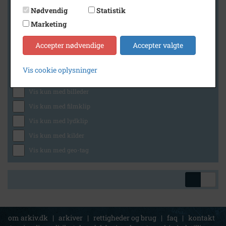
Nødvendig
Statistik
Marketing
Geografi
Accepter nødvendige
Accepter valgte
Vis cookie oplysninger
Generelt
Vis kun med billeder
Vis kun med filmklip
Vis kun med lydklip
Vis kun med kilder
Vis kun med geo-tag
om arkiv.dk
|
arkiver
|
rettigheder og brug
|
faq
|
kontakt