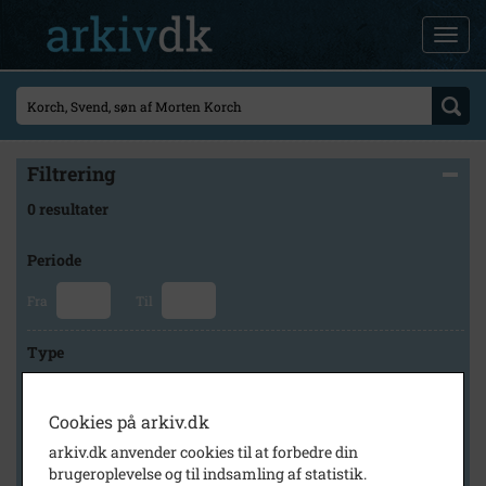
Filtrering
0 resultater
Periode
Fra
Til
Type
Cookies på arkiv.dk
Arkiv
arkiv.dk anvender cookies til at forbedre din
brugeroplevelse og til indsamling af statistik.
×
Byhistorisk Samling og Arkiv i Høje-Taastrup Kommune