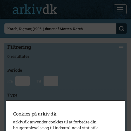
Filtrering
0 resultater
Periode
Fra
Til
Type
Cookies på arkiv.dk
Arkiv
arkiv.dk anvender cookies til at forbedre din
brugeroplevelse og til indsamling af statistik.
×
Byhistorisk Samling og Arkiv i Høje-Taastrup Kommune