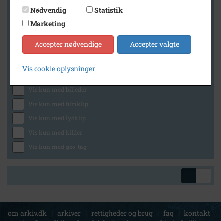
Nødvendig
Statistik
Marketing
Geografi
Accepter nødvendige
Accepter valgte
Vis cookie oplysninger
Generelt
Vis kun med billeder
Vis kun med filmklip
Vis kun med lydklip
Vis kun med kilder
Vis kun med geo-tag
om arkiv.dk
|
arkiver
|
rettigheder og brug
|
faq
|
kontakt