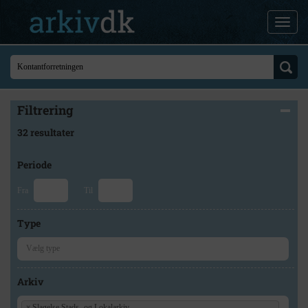
Filtrering
32 resultater
Periode
Fra
Til
Type
Arkiv
×
Slagelse Stads- og Lokalarkiv