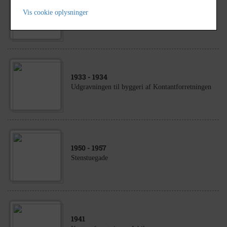
1910
Vis cookie oplysninger
Kontantforretningen og Vilh. Langes Fabriker
1933
- 1934
Udgravningen til byggeri af Kontantforretningen
1950
- 1957
Stenstuegade
1941