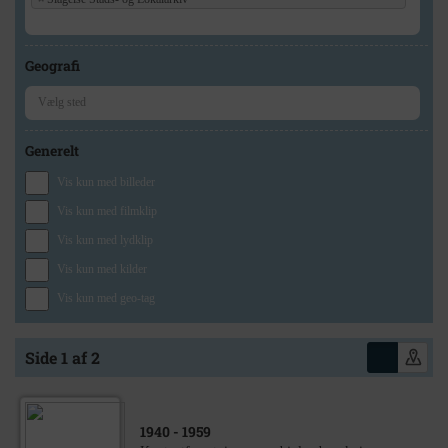
Geografi
Generelt
Vis kun med billeder
Vis kun med filmklip
Vis kun med lydklip
Vis kun med kilder
Vis kun med geo-tag
Side 1 af 2
1940
- 1959