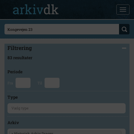
Filtrering
83 resultater
Periode
Fra
Til
Type
Arkiv
×
Historisk Arkiv Dragør