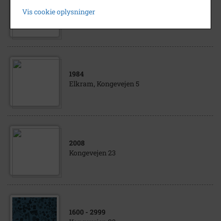
1981
Vis cookie oplysninger
Jul på Kongevejen
1984
Elkram, Kongevejen 5
2008
Kongevejen 23
1600
- 2999